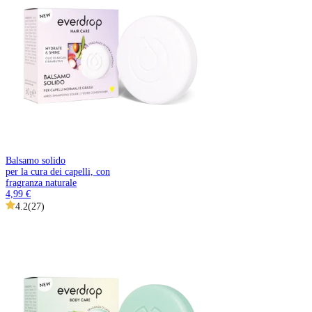
Balsamo solido
per la cura dei capelli, con
fragranza naturale
4,99 €
4.2
(
27
)