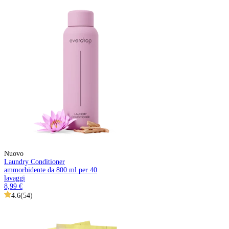
Nuovo
Laundry Conditioner
ammorbidente da 800 ml per 40
lavaggi
8,99 €
4.6
(
54
)