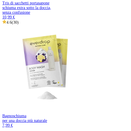
Tris di sacchetti portasapone
schiuma extra sotto la doccia,
senza confusione
10,99 €
4.6
(
30
)
Bagnoschiuma
per una doccia più naturale
7,99 €