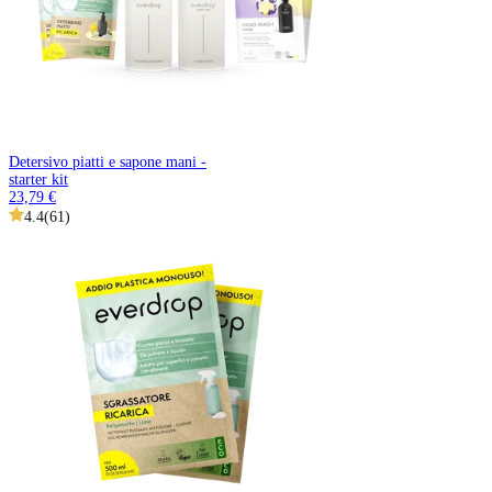
Detersivo piatti e sapone mani -
starter kit
23,79 €
4.4
(
61
)