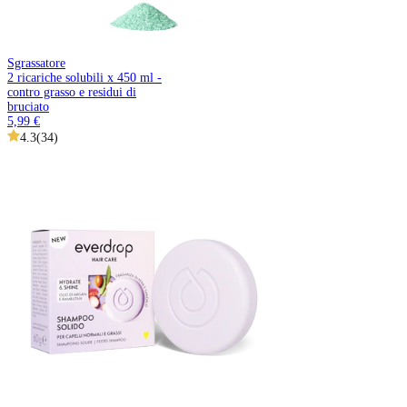
Sgrassatore
2 ricariche solubili x 450 ml -
contro grasso e residui di
bruciato
5,99 €
4.3
(
34
)