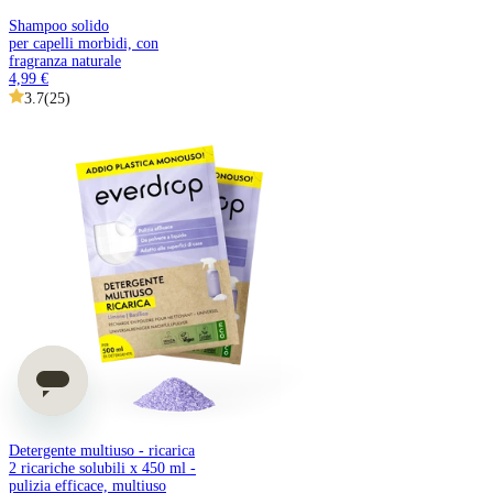
Shampoo solido
per capelli morbidi, con
fragranza naturale
4,99 €
3.7
(
25
)
Detergente multiuso - ricarica
2 ricariche solubili x 450 ml -
pulizia efficace, multiuso