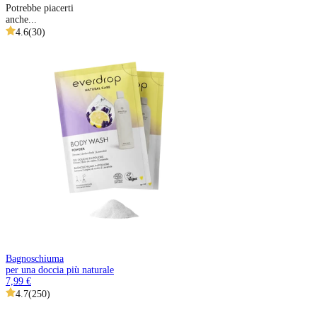
Potrebbe piacerti
anche...
4.6
(
30
)
Bagnoschiuma
per una doccia più naturale
7,99 €
4.7
(
250
)