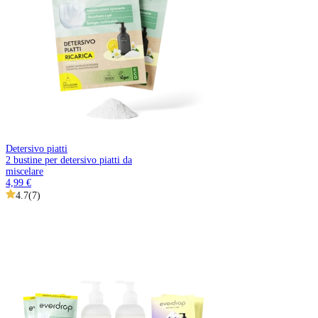
Detersivo piatti
2 bustine per detersivo piatti da
miscelare
4,99 €
4.7
(
7
)