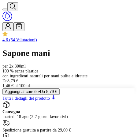
4.6
(
54
Valutazioni
)
Sapone mani
per 2x 300ml
100 % senza plastica
con ingredienti naturali per mani pulite e idratate
Da
8,79 €
1,46 € al 100ml
Aggiungi al carrello
•
Da
8,79 €
Tutti i dettagli del prodotto
Consegna
martedì 18 ago (3-7 giorni lavorativi)
Spedizione gratuita a partire da 29,00 €