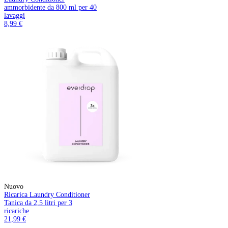
ammorbidente da 800 ml per 40
lavaggi
8,99 €
Nuovo
Ricarica Laundry Conditioner
Tanica da 2,5 litri per 3
ricariche
21,99 €