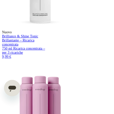
Nuovo
Brilliance & Shine Tonic
Brillantante – Ricarica
concentrata
750 ml Ricarica concentrata –
per 3 ricariche
9,99 €