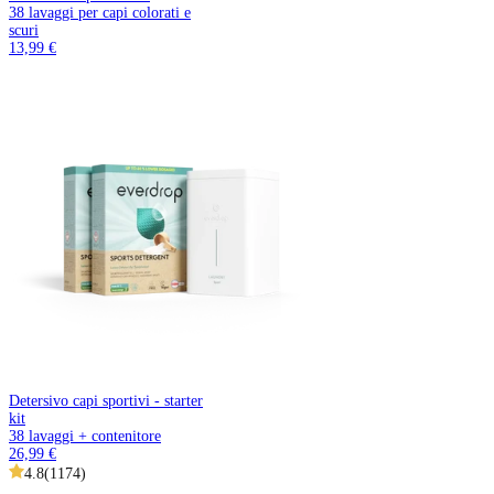
38 lavaggi per capi colorati e
scuri
13,99 €
Detersivo capi sportivi - starter
kit
38 lavaggi + contenitore
26,99 €
4.8
(
1174
)