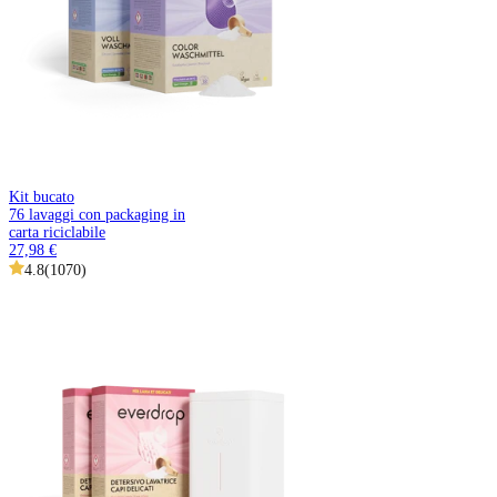
Kit bucato
76 lavaggi con packaging in
carta riciclabile
27,98 €
4.8
(
1070
)