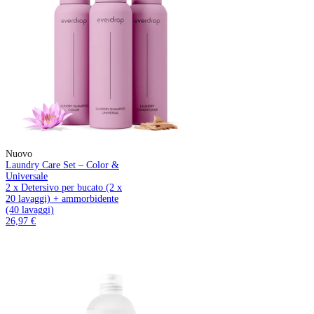
Nuovo
Laundry Care Set – Color &
Universale
2 x Detersivo per bucato (2 x
20 lavaggi) + ammorbidente
(40 lavaggi)
26,97 €