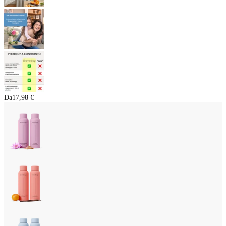
Da
17,98 €