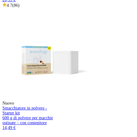
4.7
(
86
)
Nuovo
Smacchiatore in polvere -
Starter kit
600 g di polvere per macchie
ostinate – con contenitore
14,49 €