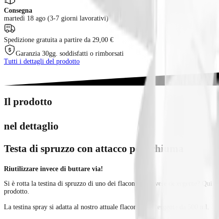
Consegna
martedì 18 ago (3-7 giorni lavorativi)
Spedizione gratuita a partire da 29,00 €
Garanzia 30gg. soddisfatti o rimborsati
Tutti i dettagli del prodotto
Il prodotto
nel dettaglio
Testa di spruzzo con attacco per schiuma
Riutilizzare invece di buttare via!
Si è rotta la testina di spruzzo di uno dei flaconi di polvere detergente? Qui 
prodotto.
La testina spray si adatta al nostro attuale flacone di detergente da 500 ml.