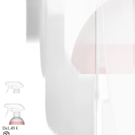
Da
1,49 €