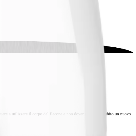
inuare a utilizzare il corpo del flacone e non dover acquistare subito un nuovo