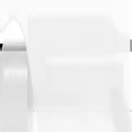
è possibile trovare una testina di ricambio per il flacone, in modo da poter cont