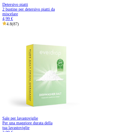
Detersivo piatti
2 bustine per detersivo piatti da
miscelare
4,99 €
4.8
(
87
)
Sale per lavastoviglie
Per una maggiore durata della
tua lavastoviglie