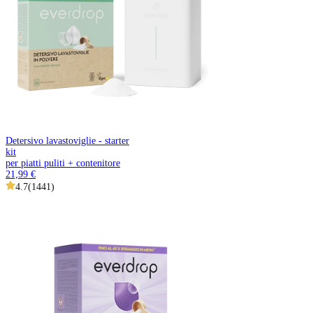
Detersivo lavastoviglie - starter
kit
per piatti puliti + contenitore
21,99 €
4.7
(
1441
)