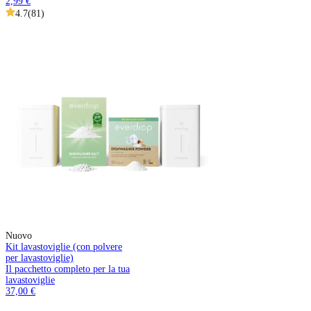
2,99 €
4.7
(
81
)
Nuovo
Kit lavastoviglie (con polvere
per lavastoviglie)
Il pacchetto completo per la tua
lavastoviglie
37,00 €