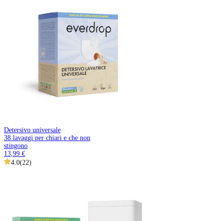
Detersivo universale
38 lavaggi per chiari e che non
stingono
13,99 €
4.0
(
22
)