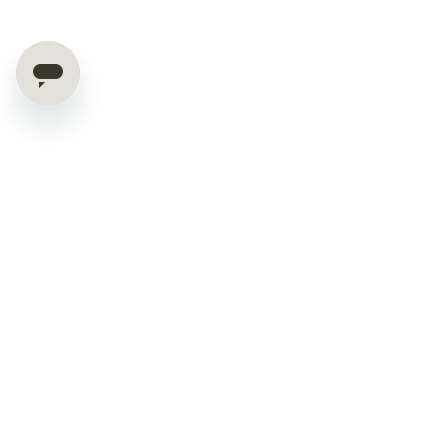
OFFERTE ESCLUSIVE E CONSIGLI
DIRETTAMENTE NELLA TUA MAIL.
RICEVI IL 10% DI SCONTO
Iscriviti alla nostra newsletter e ricevi subito il 10% di sconto di
benvenuto.
Come parte della nostra community, avrai accesso esclusivo a
offerte e lanci di nuovi prodotti, oltre a consigli smart per la pulizia.
email
*
iscrivimi
Info prodotti
Bucato
Cucina