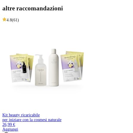
altre raccomandazioni
4.8
(
61
)
Kit beauty ricaricabile
per iniziare con la cosmesi naturale
26,99 €
Aggiungi