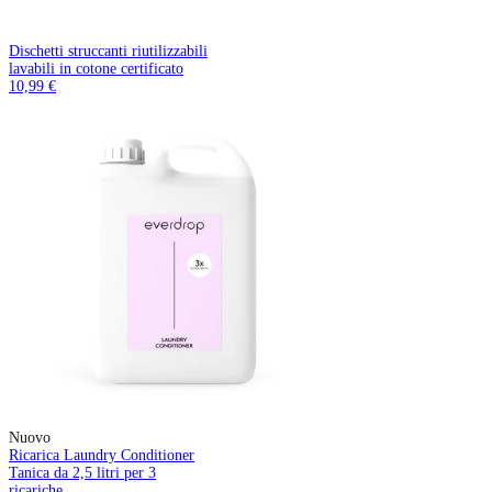
Dischetti struccanti riutilizzabili
lavabili in cotone certificato
10,99 €
Nuovo
Ricarica Laundry Conditioner
Tanica da 2,5 litri per 3
ricariche