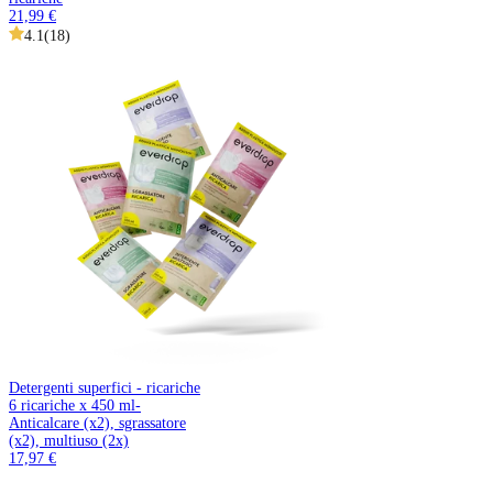
21,99 €
4.1
(
18
)
Detergenti superfici - ricariche
6 ricariche x 450 ml-
Anticalcare (x2), sgrassatore
(x2), multiuso (2x)
17,97 €