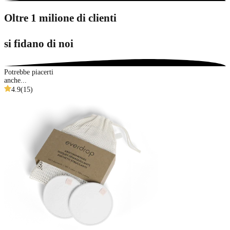
Oltre 1 milione di clienti
si fidano di noi
Potrebbe piacerti
anche...
4.9
(
15
)