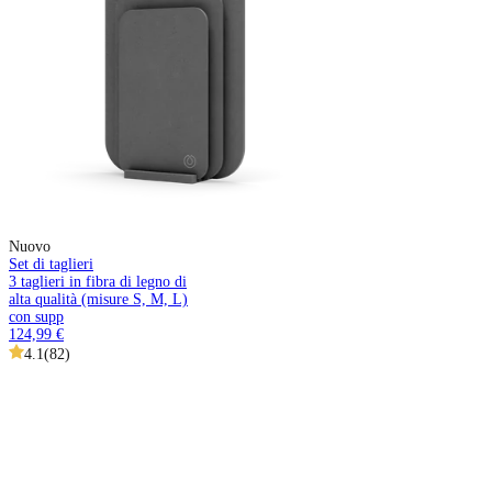
Nuovo
Set di taglieri
3 taglieri in fibra di legno di
alta qualità (misure S, M, L)
con supp
124,99 €
4.1
(
82
)