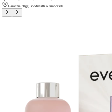
Garanzia 30gg. soddisfatti o rimborsati