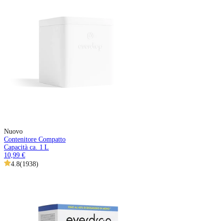
Nuovo
Contenitore Compatto
Capacità ca. 1 L
10,99 €
4.8
(
1938
)