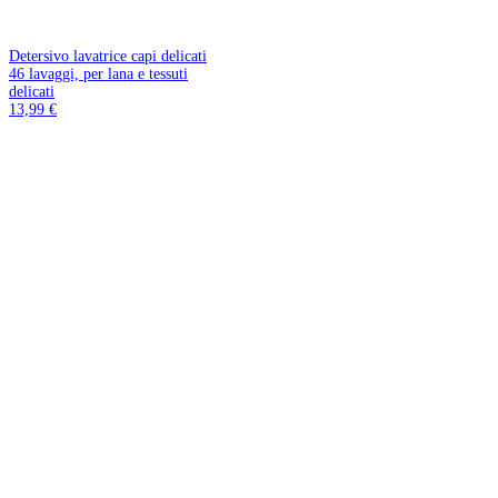
Detersivo lavatrice capi delicati
46 lavaggi, per lana e tessuti
delicati
13,99 €