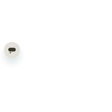
OFFERTE ESCLUSIVE E CONSIGLI
DIRETTAMENTE NELLA TUA MAIL.
RICEVI IL 10% DI SCONTO