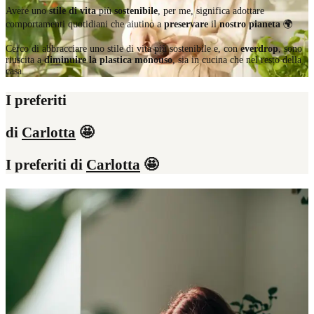
Avere uno
stile di vita
più
sostenibile
, per me, significa adottare
comportamenti quotidiani che aiutino a
preservare
il
nostro pianeta
🌍
Cerco di abbracciare uno stile di vita più sostenibile e, con
everdrop
, sono
riuscita a
diminuire la plastica monouso
, sia in cucina che nel resto della
casa.
I preferiti
di
Carlotta
🤩
I preferiti di
Carlotta
🤩