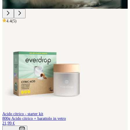
4.4
(
5
)
Acido citrico - starter kit
800g Acido citrico + barattolo in vetro
21,99 €