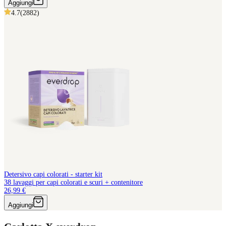
Aggiungi
4.7
(
2882
)
Detersivo capi colorati - starter kit
38 lavaggi per capi colorati e scuri + contenitore
26,99 €
Aggiungi