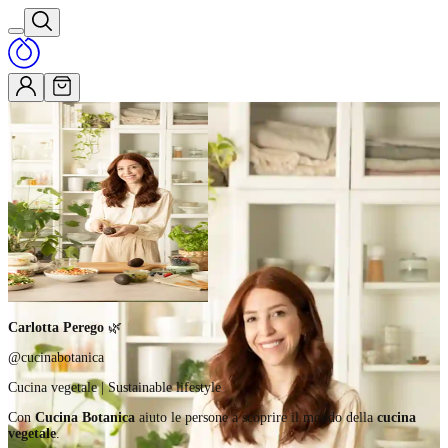
Carlotta Perego
🌿
@cucinabotanica
Cucina vegetale | Sustainable lifestyle
Con
Cucina Botanica
aiuto le persone a scoprire il mondo della
cucina
vegetale
.