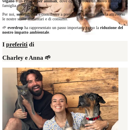
vegano
e un
rifugio per animali
, dove ognuno trova un nuovo inizio e una
famiglia.
Per noi,
sostenibilità
è contribuire a preservare il nostro pianeta attraverso
le nostre scelte alimentari e di consumo.
🌱
everdrop
ha rappresentato un passo importante verso la
riduzione del
nostro impatto ambientale
.
I
preferiti
di
Charley e Anna
🌱