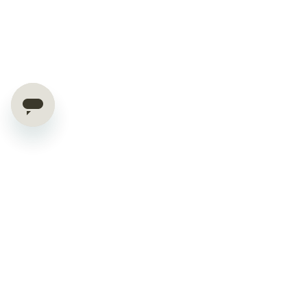
OFFERTE ESCLUSIVE E CONSIGLI
DIRETTAMENTE NELLA TUA MAIL.
RICEVI IL 10% DI SCONTO
Iscriviti alla nostra newsletter e ricevi subito il 10% di sconto di
benvenuto.
Come parte della nostra community, avrai accesso esclusivo a
offerte e lanci di nuovi prodotti, oltre a consigli smart per la pulizia.