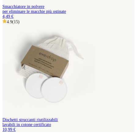
Smacchiatore in polvere
per eliminare le macchie più ostinate
4,49 €
4.9
(
15
)
Dischetti struccanti riutilizzabili
lavabili in cotone certificato
10,99 €