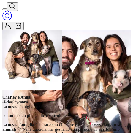
Charley e Anna
@
charleyeanna
La nostra famiglia
🐷
🐶
🐱
p
er un mondo più gentile e sostenibile
La nostra
famiglia
è un racconto di amore e impegno verso la
natura
e gli
animali
🤍
Nella quotidianità, gestiamo con passione un
agriturismo