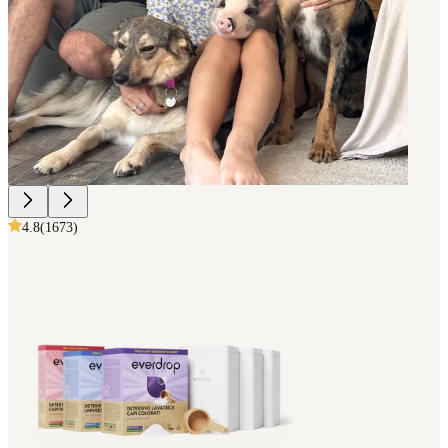
4.8
(
1673
)