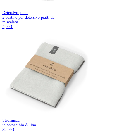
Detersivo piatti
2 bustine per detersivo piatti da
miscelare
4,99 €
Strofinacci
in cotone bio & lino
32,99 €