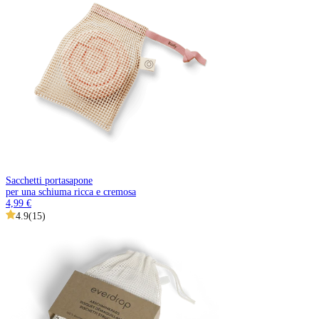
Sacchetti portasapone
per una schiuma ricca e cremosa
4,99 €
4.9
(
15
)