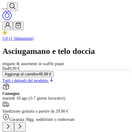
5.0
(
1
Valutazioni
)
Asciugamano e telo doccia
eleganti & assorbenti in waffle piqué
Da
49,99 €
Aggiungi al carrello
•
49,99 €
Tutti i dettagli del prodotto
Consegna
martedì 18 ago (3-7 giorni lavorativi)
Spedizione gratuita a partire da 29,00 €
Garanzia 30gg. soddisfatti o rimborsati