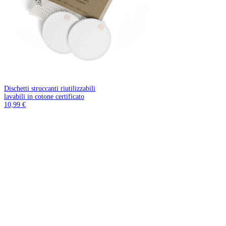
Dischetti struccanti riutilizzabili
lavabili in cotone certificato
10,99 €