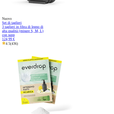
Nuovo
Set di taglieri
3 taglieri in fibra di legno di
alta qualità (misure S, M, L)
con supp
124,99 €
4.5
(
436
)