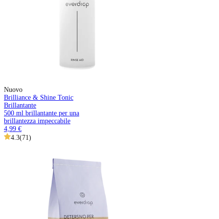
Nuovo
Brilliance & Shine Tonic
Brillantante
500 ml brillantante per una
brillantezza impeccabile
4,99 €
4.3
(
71
)