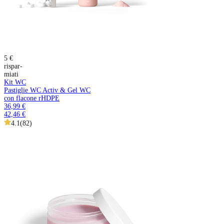
5 €
rispar-
miati
Kit WC
Pastiglie WC Activ & Gel WC
con flacone rHDPE
36,99 €
42,46 €
4.1
(
82
)