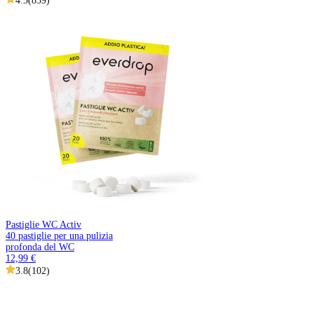
4.5
(
839
)
Pastiglie WC Activ
40 pastiglie per una pulizia
profonda del WC
12,99 €
3.8
(
102
)